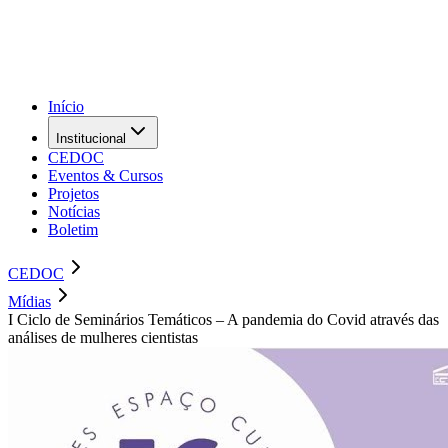
Início
Institucional
CEDOC
Eventos & Cursos
Projetos
Notícias
Boletim
CEDOC
Mídias
I Ciclo de Seminários Temáticos – A pandemia do Covid através das
análises de mulheres cientistas