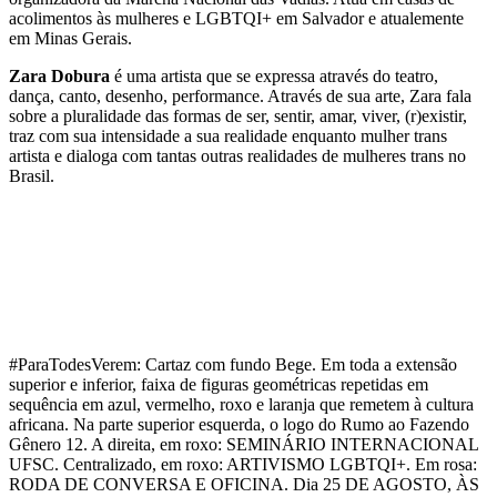
acolimentos às mulheres e LGBTQI+ em Salvador e atualemente 
em Minas Gerais.
Zara Dobura
 é uma artista que se expressa através do teatro, 
dança, canto, desenho, performance. Através de sua arte, Zara fala 
sobre a pluralidade das formas de ser, sentir, amar, viver, (r)existir, 
traz com sua intensidade a sua realidade enquanto mulher trans 
artista e dialoga com tantas outras realidades de mulheres trans no 
Brasil.
#ParaTodesVerem: Cartaz com fundo Bege. Em toda a extensão 
superior e inferior, faixa de figuras geométricas repetidas em 
sequência em azul, vermelho, roxo e laranja que remetem à cultura 
africana. Na parte superior esquerda, o logo do Rumo ao Fazendo 
Gênero 12. A direita, em roxo: SEMINÁRIO INTERNACIONAL 
UFSC. Centralizado, em roxo: ARTIVISMO LGBTQI+. Em rosa: 
RODA DE CONVERSA E OFICINA. Dia 25 DE AGOSTO, ÀS 