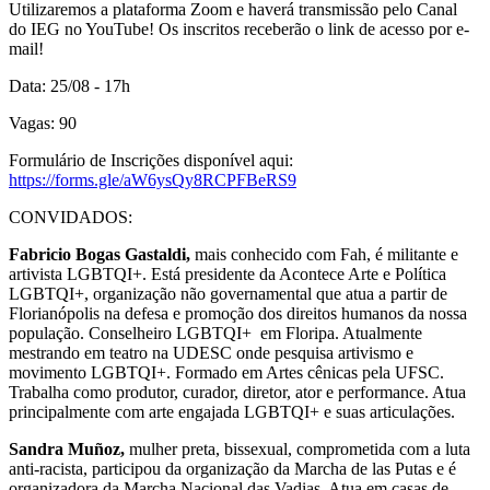
Utilizaremos a plataforma Zoom e haverá transmissão pelo Canal 
do IEG no YouTube! Os inscritos receberão o link de acesso por e-
mail!
Data: 25/08 - 17h
Vagas: 90
Formulário de Inscrições disponível aqui: 
https://forms.gle/aW6ysQy8RCPFBeRS9
CONVIDADOS: 
Fabricio Bogas Gastaldi,
 mais conhecido com Fah, é militante e 
artivista LGBTQI+. Está presidente da Acontece Arte e Política 
LGBTQI+, organização não governamental que atua a partir de 
Florianópolis na defesa e promoção dos direitos humanos da nossa 
população. Conselheiro LGBTQI+  em Floripa. Atualmente 
mestrando em teatro na UDESC onde pesquisa artivismo e 
movimento LGBTQI+. Formado em Artes cênicas pela UFSC. 
Trabalha como produtor, curador, diretor, ator e performance. Atua 
principalmente com arte engajada LGBTQI+ e suas articulações.
Sandra Muñoz,
 mulher preta, bissexual, comprometida com a luta 
anti-racista, participou da organização da Marcha de las Putas e é 
organizadora da Marcha Nacional das Vadias. Atua em casas de 