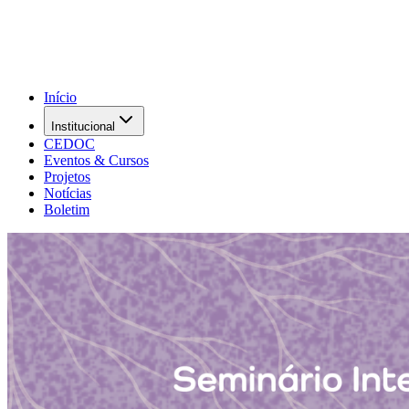
Início
Institucional
CEDOC
Eventos & Cursos
Projetos
Notícias
Boletim