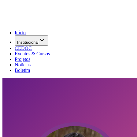
Início
Institucional
CEDOC
Eventos & Cursos
Projetos
Notícias
Boletim