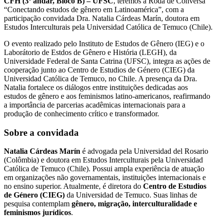
CFH (3º andar, Bloco B) – UFSC
, teremos a Roda de Conversa 
“Conectando estudos de gênero em Latinoamérica”, com a 
participação convidada Dra. Natalia Cárdeas Marín, doutora em 
Estudos Interculturais pela Universidad Católica de Temuco (Chile).
O evento realizado pelo Instituto de Estudos de Gênero (IEG) e o 
Laborátorio de Estdos de Gênero e História (LEGH), da 
Universidade Federal de Santa Catrina (UFSC), integra as ações de 
cooperação junto ao Centro de Estudios de Género (CIEG) da 
Universidad Católica de Temuco, no Chile. A presença da Dra. 
Natalia fortalece os diálogos entre instituições dedicadas aos 
estudos de gênero e aos feminismos latino-americanos, reafirmando 
a importância de parcerias acadêmicas internacionais para a 
produção de conhecimento crítico e transformador.
Sobre a convidada
Natalia Cárdeas Marín
 é advogada pela Universidad del Rosario 
(Colômbia) e doutora em Estudos Interculturais pela Universidad 
Católica de Temuco (Chile). Possui ampla experiência de atuação 
em organizações não governamentais, instituições internacionais e 
no ensino superior. Atualmente, é diretora do 
Centro de Estudios 
de Género (CIEG)
 da Universidad de Temuco. Suas linhas de 
pesquisa contemplam 
gênero, migração, interculturalidade e 
feminismos jurídicos
.