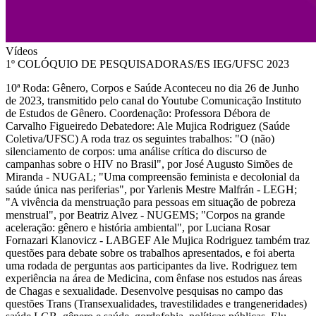
Vídeos
1º COLÓQUIO DE PESQUISADORAS/ES IEG/UFSC 2023
10ª Roda: Gênero, Corpos e Saúde Aconteceu no dia 26 de Junho
de 2023, transmitido pelo canal do Youtube Comunicação Instituto
de Estudos de Gênero. Coordenação: Professora Débora de
Carvalho Figueiredo Debatedore: Ale Mujica Rodriguez (Saúde
Coletiva/UFSC) A roda traz os seguintes trabalhos: "O (não)
silenciamento de corpos: uma análise crítica do discurso de
campanhas sobre o HIV no Brasil", por José Augusto Simões de
Miranda - NUGAL; "Uma compreensão feminista e decolonial da
saúde única nas periferias", por Yarlenis Mestre Malfrán - LEGH;
"A vivência da menstruação para pessoas em situação de pobreza
menstrual", por Beatriz Alvez - NUGEMS; "Corpos na grande
aceleração: gênero e história ambiental", por Luciana Rosar
Fornazari Klanovicz - LABGEF Ale Mujica Rodriguez também traz
questões para debate sobre os trabalhos apresentados, e foi aberta
uma rodada de perguntas aos participantes da live. Rodriguez tem
experiência na área de Medicina, com ênfase nos estudos nas áreas
de Chagas e sexualidade. Desenvolve pesquisas no campo das
questões Trans (Transexualidades, travestilidades e trangeneridades)