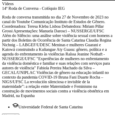
Vídeos
14º Roda de Conversa - Colóquio IEG
Roda de conversa transmitida no dia 27 de Novembro de 2023 no
canal do Youtube Comunicação Instituto de Estudos de Gênero.
Coordenadora: Teresa Kleba Lisboa Debatedora: Miriam Pillar
Grossi Apresentações: Manuela Darosci – NUSSERGE/UFSC
Além do Silêncio: uma análise sobre violência sexual com homens a
partir dos Boletins de Ocorrência de Santa Catarina Claudia Regina
Nichnig – LABGEF/UDESC Meninas e mulheres Guarani e
Kaiowá construindo a Kuñangue Aty Guasu: gênero, política e a
agenda do enfrentamento às violências Raíssa Jeanine Nothaft -
NUSSERGE/UFSC "Experiências de mulheres no enfrentamento
da violência doméstica e familiar e suas relações com serviços para
autores de violência" Fabiola Pereira Machado da Silva –
GECAL/UNIPLAC Violências de gênero na educação infantil no
contexto da pandemia COVID-19 Bruna Fani Duarte Rocha –
NIGS/UFSC La revolución silenciosa e invisible de la
maternidade”: a relação entre Maternidade e Feminismo na
construção de movimentos sociais contra a violência obstétrica em
Madrid, na Espanha
Universidade Federal de Santa Catarina