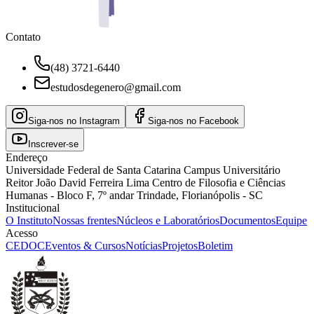
Contato
(48) 3721-6440
estudosdegenero@gmail.com
Siga-nos no Instagram
Siga-nos no Facebook
Inscrever-se
Endereço
Universidade Federal de Santa Catarina Campus Universitário
Reitor João David Ferreira Lima Centro de Filosofia e Ciências
Humanas - Bloco F, 7º andar Trindade, Florianópolis - SC
Institucional
O Instituto
Nossas frentes
Núcleos e Laboratórios
Documentos
Equipe
Acesso
CEDOC
Eventos & Cursos
Notícias
Projetos
Boletim